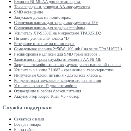
Ёмкости Ni-Mh AA для фотоаппарата.
Токи зарядки и разрядки АА аккумулятора
SMD освещение
Запускаем дрель на ионисторах.
Солнечная панель для заряда аккумулятора 12V
Солнечная панель для зарядки телефона
Усилитель XY-S350H на микросхеме TPA3251D2
Питание усилителей класса "D"
Резервное питание на ионисторах
Самодельная колонка 2*50W+100 sub ( на чипе TPA3116D2 )
Расшифровка надписей для SMD транзисторов .
Зависимость срока службы от емкости АА Ni-Mh
Зарядка автомобильного аккумулятора от солнечной панели
Усилитель на чипе 3110d2 - сравнение и характеристики
Импульсные блоки питания - для класса класса Д
Конденсаторы звуковые и конденсаторы питания
Усилитель класса D для автомобиля
Охлаждение и работа блоков питания
Аккумулятор Kugoo Kirin V3 - обзор
Служба поддержки
Связаться с нами
Возврат товара
Карта сайта