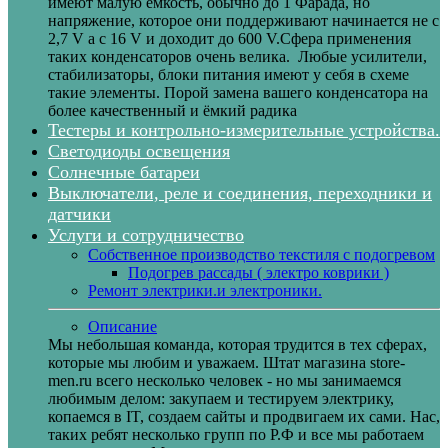
имеют малую ёмкость, обычно до 1 Фарада, но
напряжение, которое они поддерживают начинается не с
2,7 V а с 16 V и доходит до 600 V.Сфера применения
таких конденсаторов очень велика. Любые усилители,
стабилизаторы, блоки питания имеют у себя в схеме
такие элементы. Порой замена вашего конденсатора на
более качественный и ёмкий радика
Тестеры и контрольно-измерительные устройства.
Светодиоды освещения
Солнечные батареи
Выключатели, реле и соединения, переходники и
датчики
Услуги и сотрудничество
Собственное производство текстиля с подогревом
Подогрев рассады ( электро коврики )
Ремонт электрики.и электроники.
Описание
Мы небольшая команда, которая трудится в тех сферах,
которые мы любим и уважаем. Штат магазина store-
men.ru всего несколько человек - но мы занимаемся
любимым делом: закупаем и тестируем электрику,
копаемся в IT, создаем сайты и продвигаем их сами. Нас,
таких ребят несколько групп по Р.Ф и все мы работаем