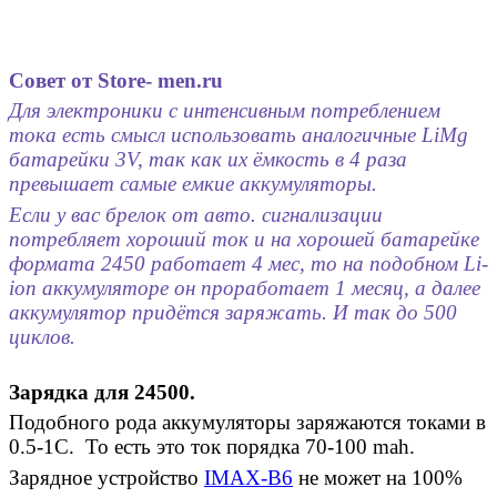
Совет
от
Store- men.ru
Для
электроники
с
интенсивным
потреблением
тока
есть
смысл
использовать
аналогичные
LiMg
батарейки
3V,
так
как
их
ёмкость
в
4
раза
превышает
самые
емкие
аккумуляторы
.
Если
у
вас
брелок
от
авто
.
сигнализации
потребляет
хороший
ток
и
на
хорошей
батарейке
формата
2450
работает
4
мес
,
то
на
подобном
Li-
ion
аккумуляторе
он
проработает
1
месяц
,
а
далее
аккумулятор
придётся
заряжать
.
И
так
до
500
циклов
.
Зарядка для 24500.
Подобного рода аккумуляторы заряжаются токами в
0.5-1С. То есть это ток порядка 70-100 mah.
Зарядное устройство
IMAX-B6
не может на 100%