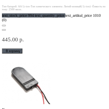
Тип батарей: АА Li-ion-Тип химического элемента: Литий-ионный( Li-ion) -Ёмкость по
току: 2500 милл..
text_stock_price 994 text_quantity_price
text_artikul_price 1010
(0)
445.00 р.
В корзину