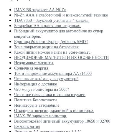
IMAX B6 заряжает АА Ni-Zn
Ni-Zn ААА в слаботочной и низковольтной технике
TDA 7850 - Звуковой усилитель 4 канала.
Батарейки АА в часах или игрушках.
Гибридный аккумулятор для автомобиля из супер
конденсаторов.
Единица ёмкости Фрарад (емкость SMD )
Зона покрытия рации на батарейках
Какой литий можно найти на Store-men.ru
НЕОДИМОВЫЕ МАГНИТЫ И ИХ ОСОБЕННОСТИ
Неодимовые магниты.
Солнечная энергия
Ток и напряжение аккумулятора АА /14500
Что значит ват/ час у аккумулятора?
Информация о доставке
Что могут ионисторы на 500F/
Что такое гальваника и что она изучает.
Политика Безопасности
Ионисторы в автомобиле
О заряде и энергии, хранимой в ионисторах
IMAX-B6 заряжает ионистор.
Высокотоковый литиевый аккумулятор 18650 и 32700
Емкость лития
Литиевые АА аккумуляторы на 1,5 V.