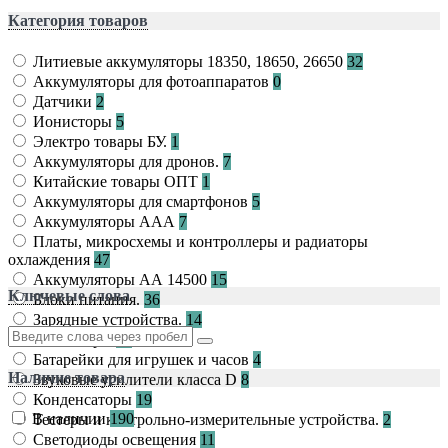
Категория товаров
Литиевые аккумуляторы 18350, 18650, 26650
32
Аккумуляторы для фотоаппаратов
0
Датчики
2
Ионисторы
5
Электро товары БУ.
1
Аккумуляторы для дронов.
7
Китайские товары ОПТ
1
Аккумуляторы для смартфонов
5
Аккумуляторы ААА
7
Платы, микросхемы и контроллеры и радиаторы
охлаждения
47
Аккумуляторы АА 14500
15
Ключевые слова
Блоки питания.
36
Зарядные устройства.
14
Ионисторы
23
Батарейки для игрушек и часов
4
Наличие товара
Звуковые усилители класса D
8
Конденсаторы
19
В наличии
190
Тестеры и контрольно-измерительные устройства.
2
Светодиоды освещения
11