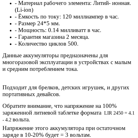
-
Материал
рабочего
элемента
:
Литий
-
ионная
.
(Li-ion)
-
Ёмкость
по
току
: 120
миллиампер
в
час
.
-
Размер
24*5
мм
.
-
Мощность
: 0.14
милливатт
в
час
.
-
Гарантия
магазина
2
месяца
.
-
Количество
циклов
500.
Данные
аккумуляторы
предназначены
для
многоразовой
эксплуатации
в
устройствах
с
малым
и
средним
потреблением
тока
.
Подходит
для
брелков
,
детских
игрушек
,
и
других
портативных
девайсов
.
Обратите
внимание
,
что
напряжение
на
100%
заряженной
литиевой
таблетке
формата
LIR 2450 = 4.1
вольта
.
- 4.2
Напряжение
этого
аккумулятора
при
остаточном
заряде
в
10-20%
будет
= 3
вольтам
.