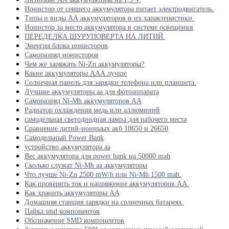
Ионистор от севшего аккумулятора питает электродвигатель.
Типы и виды АА аккумуляторов и их характеристики.
Ионистор за место аккумулятора в системе освещения
ПЕРЕДЕЛКА ШУРУПОВЕРТА НА ЛИТИЙ.
Энергия блока ионисторов
Саморазряд ионисторов
Чем же заряжать Ni-Zn аккумуляторы?
Какие аккумуляторы ААА лучше
Солнечная панель для зарядки телефона или планшета.
Лучшие аккумуляторы аа для фотоаппарата
Саморазряд Ni-Mh аккумуляторов АА
Радиатор охлаждения медь или аллюминий
самодельная светодиодная лампа для рабочего места
Сравнение литий-ионныых акб 18650 и 26650
Самодельный Power Bank
устройство аккумулятора аа
Вес аккумулятора для power bank на 50000 mah
Сколько служат Ni-Mh aa аккумуляторы
Что лучше Ni-Zn 2500 mW/h или Ni-Mh 1500 mah.
Как проверить ток и напряжение аккумуляторов АА.
Как хранить аккумуляторы АА
Домашняя станция зарядки на солнечных батареях.
Пайка smd компонентов
Обозначение SMD компонентов