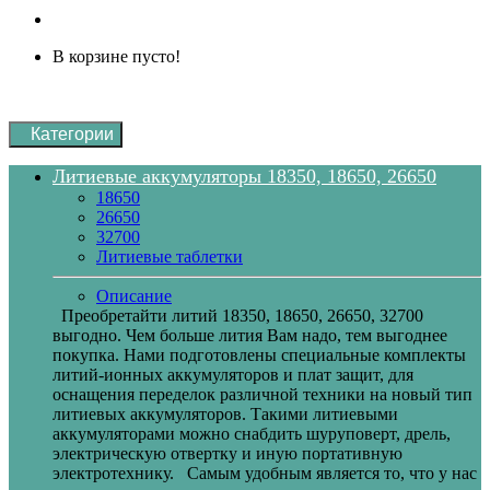
В корзине пусто!
Категории
Литиевые аккумуляторы 18350, 18650, 26650
18650
26650
32700
Литиевые таблетки
Описание
Преобретайти литий 18350, 18650, 26650, 32700
выгодно. Чем больше лития Вам надо, тем выгоднее
покупка. Нами подготовлены специальные комплекты
литий-ионных аккумуляторов и плат защит, для
оснащения переделок различной техники на новый тип
литиевых аккумуляторов. Такими литиевыми
аккумуляторами можно снабдить шуруповерт, дрель,
электрическую отвертку и иную портативную
электротехнику. Самым удобным является то, что у нас