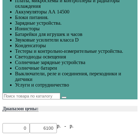
Платы, микросхемы и контроллеры и радиаторы
охлаждения
Аккумуляторы АА 14500
Блоки питания.
Зарядные устройства.
Ионисторы
Батарейки для игрушек и часов
Звуковые усилители класса D
Конденсаторы
Тестеры и контрольно-измерительные устройства.
Светодиоды освещения
Солнечные зарядные устройства
Солнечные батареи
Выключатели, реле и соединения, переходники и
датчики
Услуги и сотрудничество
Диапазон цены:
р. -
р.