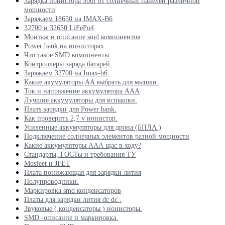
Зарядка ионистора 500f от солнечных панелей различной
мощности
Заряжаем 18650 на IMAX-B6
32700 и 32650 LiFePo4
Монтаж и описание smd компонентов
Power bank на ионисторах.
Что такое SMD компоненты
Контроллеры заряда батарей.
Заряжаем 32700 на Imax-b6.
Какие акумуляторы AA выбрать для мышки.
Ток и напряжение аккумулятора ААА
Лучшие аккумуляторы для вспышки.
Платs зарядки для Power bank.
Как проверить 2,7 v ионистор.
Усиленные аккумуляторы для дрона (БПЛА )
Подключение солнечных элементов разной мощности
Какие аккумуляторы ААА щас в ходу?
Стандарты, ГОСТы и требования ТУ
Mosfeet и JFET
Плата понижающая для зарядки лития
Полупроводники.
Маркировка smd конденсаторов
Платы для зарядки лития dc dc .
Звуковые ( конденсаторы ) ионисторы.
SMD -описание и маркировка.