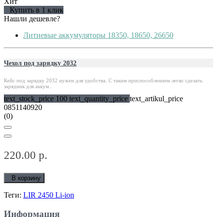
Хит
Купить в 1 клик
Нашли дешевле?
Литиевые аккумуляторы 18350, 18650, 26650
Чехол под зарядку 2032
Кейс под зарядку 2032 нужен для удобства. С таким приспособлением легко сделать
зарядник для аккум..
text_stock_price 100 text_quantity_price
text_artikul_price
0851140920
(0)
220.00 р.
В корзину
Теги:
LIR 2450 Li-ion
Информация