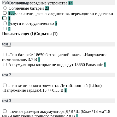
Рейтинг товара
Солнечные зарядные устройства
14
Солнечные батареи
23
185
Выключатели, реле и соединения, переходники и датчики
6
1
Услуги и сотрудничество
5
2
2
Показать еще: (1)
Скрыть: (1)
test 1
-Тип батарей: 18650 без защитной платы. -Напряжение
номинальное: 3.7 В
1
Аккумуляторы которые не подведут 18650 Panasonic
1
test 2
-Тип химического элемента: Литий-ионный (Li-ion)
-Напряжение заряда:4.15 +/-0.33 В
1
test 3
-Точные размеры аккумулятора Д*В*Ш (65мм*18 мм*18
мм) -Напряжение полного разряда: 2.8 В
1