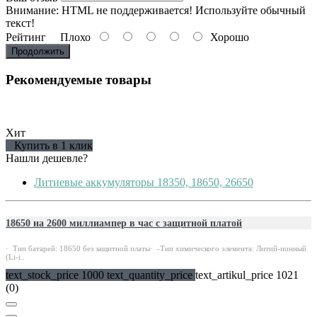
Внимание:
HTML не поддерживается! Используйте обычный
текст!
Рейтинг
Плохо
Хорошо
Продолжить
Рекомендуемые товары
Хит
Купить в 1 клик
Нашли дешевле?
Литиевые аккумуляторы 18350, 18650, 26650
18650 на 2600 миллиампер в час с защитной платой
· Тип батарей: 18650 без защитной платы· -Тип химического элемента: Литий-ионный
(Li-i..
text_stock_price 1000 text_quantity_price
text_artikul_price 1021
(0)