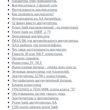
Параметры SMD компанентов.
Конденсаторы в 3 фазной сети
Индуктивность конденсаторов
Как проверить конденсатор?
Фотоаппараты на АА батарейках.
10 фарад вместо аккумулятора.
Power bank высоковольтный - на ионисторах
Power bank на 1000F_2,7V
Неполярный конденсатор
IMAX-B6 для автомобильного аккумулятора.
ААА выбрать для радиотелефона.
Что такое индуктивность конденсата
Ёмкость 50 или 500 F ионисторов.
Питание серверов.
Ионисторы 3V_50 F.
Ионисторные батареи - сборка store-men.ru.
Звуковые микросхемы для усилителей.
Аккумуляторы 32700 с ионисторами..
Десульфатация аккумулятопной батареи.
Батарея ионисторов
TPA3116D2 и TDA7498E платы класса "D"
Обслуживание систем умного дома.
Аккумуляторы и фотоаппараты.
Power bank аккумуляторах АА
USB платы зарядки power bank