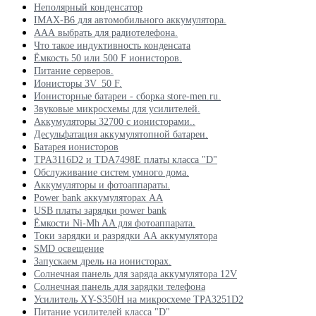
Неполярный конденсатор
IMAX-B6 для автомобильного аккумулятора.
ААА выбрать для радиотелефона.
Что такое индуктивность конденсата
Ёмкость 50 или 500 F ионисторов.
Питание серверов.
Ионисторы 3V_50 F.
Ионисторные батареи - сборка store-men.ru.
Звуковые микросхемы для усилителей.
Аккумуляторы 32700 с ионисторами..
Десульфатация аккумулятопной батареи.
Батарея ионисторов
TPA3116D2 и TDA7498E платы класса "D"
Обслуживание систем умного дома.
Аккумуляторы и фотоаппараты.
Power bank аккумуляторах АА
USB платы зарядки power bank
Ёмкости Ni-Mh AA для фотоаппарата.
Токи зарядки и разрядки АА аккумулятора
SMD освещение
Запускаем дрель на ионисторах.
Солнечная панель для заряда аккумулятора 12V
Солнечная панель для зарядки телефона
Усилитель XY-S350H на микросхеме TPA3251D2
Питание усилителей класса "D"