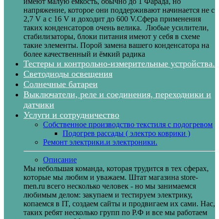
имеют малую ёмкость, обычно до 1 Фарада, но
напряжение, которое они поддерживают начинается не с
2,7 V а с 16 V и доходит до 600 V.Сфера применения
таких конденсаторов очень велика. Любые усилители,
стабилизаторы, блоки питания имеют у себя в схеме
такие элементы. Порой замена вашего конденсатора на
более качественный и ёмкий радика
Тестеры и контрольно-измерительные устройства.
Светодиоды освещения
Солнечные батареи
Выключатели, реле и соединения, переходники и
датчики
Услуги и сотрудничество
Собственное производство текстиля с подогревом
Подогрев рассады ( электро коврики )
Ремонт электрики.и электроники.
Описание
Мы небольшая команда, которая трудится в тех сферах,
которые мы любим и уважаем. Штат магазина store-
men.ru всего несколько человек - но мы занимаемся
любимым делом: закупаем и тестируем электрику,
копаемся в IT, создаем сайты и продвигаем их сами. Нас,
таких ребят несколько групп по Р.Ф и все мы работаем