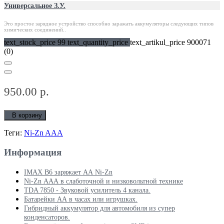
Универсальное З.У.
Это простое зарядное устройство способно заражать аккумуляторы следующих типов
химических соединений..
text_stock_price 99 text_quantity_price
text_artikul_price 900071
(0)
950.00 р.
В корзину
Теги:
Ni-Zn AAA
Информация
IMAX B6 заряжает АА Ni-Zn
Ni-Zn ААА в слаботочной и низковольтной технике
TDA 7850 - Звуковой усилитель 4 канала.
Батарейки АА в часах или игрушках.
Гибридный аккумулятор для автомобиля из супер
конденсаторов.