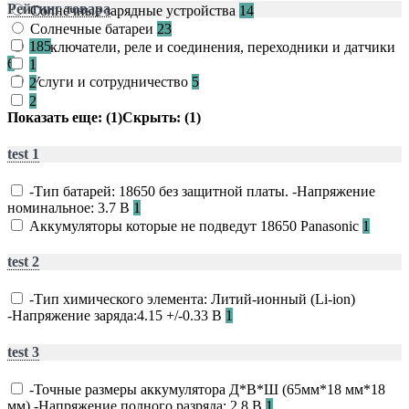
Рейтинг товара
Солнечные зарядные устройства
14
Солнечные батареи
23
185
Выключатели, реле и соединения, переходники и датчики
6
1
Услуги и сотрудничество
5
2
2
Показать еще: (1)
Скрыть: (1)
test 1
-Тип батарей: 18650 без защитной платы. -Напряжение
номинальное: 3.7 В
1
Аккумуляторы которые не подведут 18650 Panasonic
1
test 2
-Тип химического элемента: Литий-ионный (Li-ion)
-Напряжение заряда:4.15 +/-0.33 В
1
test 3
-Точные размеры аккумулятора Д*В*Ш (65мм*18 мм*18
мм) -Напряжение полного разряда: 2.8 В
1