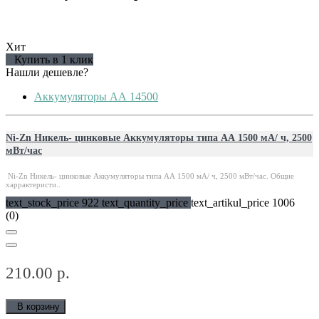
Хит
Купить в 1 клик
Нашли дешевле?
Аккумуляторы АА 14500
Ni-Zn Никель- цинковые Аккумуляторы типа АА 1500 мА/ ч, 2500
мВт/час
Ni-Zn Никель- цинковые Аккумуляторы типа АА 1500 мА/ ч, 2500 мВт/час. Общие
харрактеристи..
text_stock_price 922 text_quantity_price
text_artikul_price 1006
(0)
210.00 р.
В корзину