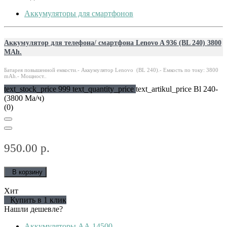
Аккумуляторы для смартфонов
Аккумулятор для телефона/ смартфона Lenovo A 936 (BL 240) 3800
MAh.
Батарея повышенной емкости.- Аккумулятор Lenovo (BL 240).- Емкость по току: 3800
mAh.- Мощност..
text_stock_price 999 text_quantity_price
text_artikul_price Bl 240-
(3800 Ма/ч)
(0)
950.00 р.
В корзину
Хит
Купить в 1 клик
Нашли дешевле?
Аккумуляторы АА 14500