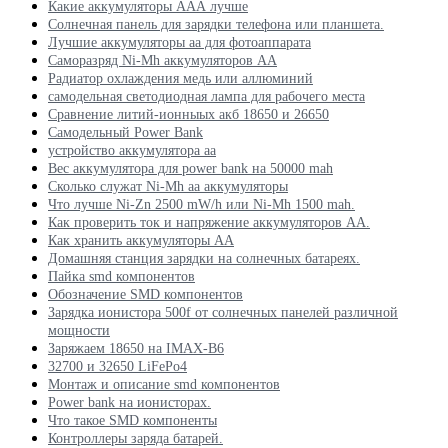
Какие аккумуляторы ААА лучше
Солнечная панель для зарядки телефона или планшета.
Лучшие аккумуляторы аа для фотоаппарата
Саморазряд Ni-Mh аккумуляторов АА
Радиатор охлаждения медь или аллюминий
самодельная светодиодная лампа для рабочего места
Сравнение литий-ионныых акб 18650 и 26650
Самодельный Power Bank
устройство аккумулятора аа
Вес аккумулятора для power bank на 50000 mah
Сколько служат Ni-Mh aa аккумуляторы
Что лучше Ni-Zn 2500 mW/h или Ni-Mh 1500 mah.
Как проверить ток и напряжение аккумуляторов АА.
Как хранить аккумуляторы АА
Домашняя станция зарядки на солнечных батареях.
Пайка smd компонентов
Обозначение SMD компонентов
Зарядка ионистора 500f от солнечных панелей различной
мощности
Заряжаем 18650 на IMAX-B6
32700 и 32650 LiFePo4
Монтаж и описание smd компонентов
Power bank на ионисторах.
Что такое SMD компоненты
Контроллеры заряда батарей.