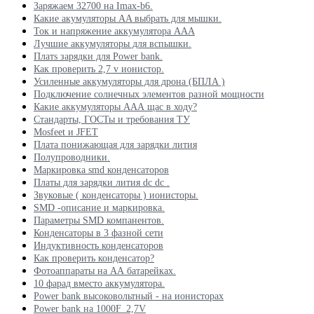
Заряжаем 32700 на Imax-b6.
Какие акумуляторы AA выбрать для мышки.
Ток и напряжение аккумулятора ААА
Лучшие аккумуляторы для вспышки.
Платs зарядки для Power bank.
Как проверить 2,7 v ионистор.
Усиленные аккумуляторы для дрона (БПЛА )
Подключение солнечных элементов разной мощности
Какие аккумуляторы ААА щас в ходу?
Стандарты, ГОСТы и требования ТУ
Mosfeet и JFET
Плата понижающая для зарядки лития
Полупроводники.
Маркировка smd конденсаторов
Платы для зарядки лития dc dc .
Звуковые ( конденсаторы ) ионисторы.
SMD -описание и маркировка.
Параметры SMD компанентов.
Конденсаторы в 3 фазной сети
Индуктивность конденсаторов
Как проверить конденсатор?
Фотоаппараты на АА батарейках.
10 фарад вместо аккумулятора.
Power bank высоковольтный - на ионисторах
Power bank на 1000F_2,7V