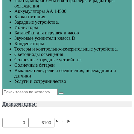
Платы, микросхемы и контроллеры и радиаторы
охлаждения
Аккумуляторы АА 14500
Блоки питания.
Зарядные устройства.
Ионисторы
Батарейки для игрушек и часов
Звуковые усилители класса D
Конденсаторы
Тестеры и контрольно-измерительные устройства.
Светодиоды освещения
Солнечные зарядные устройства
Солнечные батареи
Выключатели, реле и соединения, переходники и
датчики
Услуги и сотрудничество
Диапазон цены:
р. -
р.