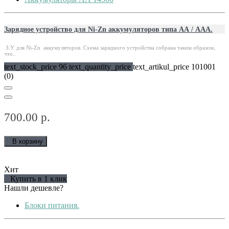
Зарядное устройство для Ni-Zn аккумуляторов типа АА / ААА.
З.У. для Ni-Zn аккумуляторов. Схема зарядного устройства собрана таким образом,
что..
text_stock_price 96 text_quantity_price
text_artikul_price 101001
(0)
700.00 р.
В корзину
Хит
Купить в 1 клик
Нашли дешевле?
Блоки питания.