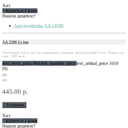
Хит
Купить в 1 клик
Нашли дешевле?
Аккумуляторы АА 14500
AA 2500 Li-ion
Тип батарей: АА Li-ion-Тип химического элемента: Литий-ионный( Li-ion) -Ёмкость по
току: 2500 милл..
text_stock_price 994 text_quantity_price
text_artikul_price 1010
(0)
445.00 р.
В корзину
Хит
Купить в 1 клик
Нашли дешевле?