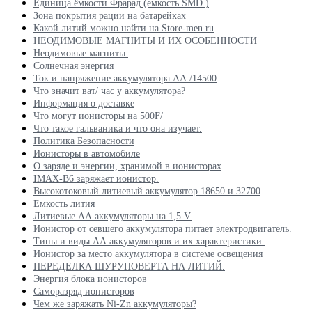
Единица ёмкости Фрарад (емкость SMD )
Зона покрытия рации на батарейках
Какой литий можно найти на Store-men.ru
НЕОДИМОВЫЕ МАГНИТЫ И ИХ ОСОБЕННОСТИ
Неодимовые магниты.
Солнечная энергия
Ток и напряжение аккумулятора АА /14500
Что значит ват/ час у аккумулятора?
Информация о доставке
Что могут ионисторы на 500F/
Что такое гальваника и что она изучает.
Политика Безопасности
Ионисторы в автомобиле
О заряде и энергии, хранимой в ионисторах
IMAX-B6 заряжает ионистор.
Высокотоковый литиевый аккумулятор 18650 и 32700
Емкость лития
Литиевые АА аккумуляторы на 1,5 V.
Ионистор от севшего аккумулятора питает электродвигатель.
Типы и виды АА аккумуляторов и их характеристики.
Ионистор за место аккумулятора в системе освещения
ПЕРЕДЕЛКА ШУРУПОВЕРТА НА ЛИТИЙ.
Энергия блока ионисторов
Саморазряд ионисторов
Чем же заряжать Ni-Zn аккумуляторы?