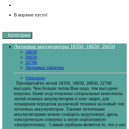
В корзине пусто!
Категории
Литиевые аккумуляторы 18350, 18650, 26650
18650
26650
32700
Литиевые таблетки
Описание
Преобретайти литий 18350, 18650, 26650, 32700
выгодно. Чем больше лития Вам надо, тем выгоднее
покупка. Нами подготовлены специальные комплекты
литий-ионных аккумуляторов и плат защит, для
оснащения переделок различной техники на новый тип
литиевых аккумуляторов. Такими литиевыми
аккумуляторами можно снабдить шуруповерт, дрель,
электрическую отвертку и иную портативную
электротехнику. Самым удобным является то, что у нас