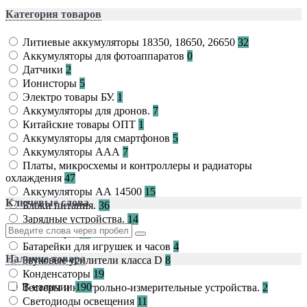
Категория товаров
Литиевые аккумуляторы 18350, 18650, 26650
32
Аккумуляторы для фотоаппаратов
0
Датчики
2
Ионисторы
5
Электро товары БУ.
1
Аккумуляторы для дронов.
7
Китайские товары ОПТ
1
Аккумуляторы для смартфонов
5
Аккумуляторы ААА
7
Платы, микросхемы и контроллеры и радиаторы
охлаждения
47
Аккумуляторы АА 14500
15
Ключевые слова
Блоки питания.
36
Зарядные устройства.
14
Ионисторы
23
Батарейки для игрушек и часов
4
Наличие товара
Звуковые усилители класса D
8
Конденсаторы
19
В наличии
190
Тестеры и контрольно-измерительные устройства.
2
Светодиоды освещения
11