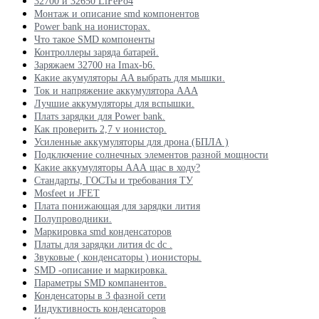
32700 и 32650 LiFePo4
Монтаж и описание smd компонентов
Power bank на ионисторах.
Что такое SMD компоненты
Контроллеры заряда батарей.
Заряжаем 32700 на Imax-b6.
Какие акумуляторы AA выбрать для мышки.
Ток и напряжение аккумулятора ААА
Лучшие аккумуляторы для вспышки.
Платs зарядки для Power bank.
Как проверить 2,7 v ионистор.
Усиленные аккумуляторы для дрона (БПЛА )
Подключение солнечных элементов разной мощности
Какие аккумуляторы ААА щас в ходу?
Стандарты, ГОСТы и требования ТУ
Mosfeet и JFET
Плата понижающая для зарядки лития
Полупроводники.
Маркировка smd конденсаторов
Платы для зарядки лития dc dc .
Звуковые ( конденсаторы ) ионисторы.
SMD -описание и маркировка.
Параметры SMD компанентов.
Конденсаторы в 3 фазной сети
Индуктивность конденсаторов