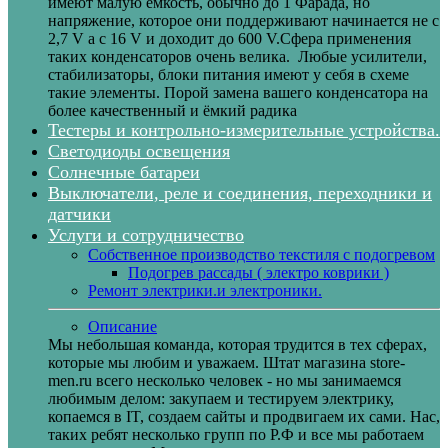
имеют малую ёмкость, обычно до 1 Фарада, но
напряжение, которое они поддерживают начинается не с
2,7 V а с 16 V и доходит до 600 V.Сфера применения
таких конденсаторов очень велика. Любые усилители,
стабилизаторы, блоки питания имеют у себя в схеме
такие элементы. Порой замена вашего конденсатора на
более качественный и ёмкий радика
Тестеры и контрольно-измерительные устройства.
Светодиоды освещения
Солнечные батареи
Выключатели, реле и соединения, переходники и
датчики
Услуги и сотрудничество
Собственное производство текстиля с подогревом
Подогрев рассады ( электро коврики )
Ремонт электрики.и электроники.
Описание
Мы небольшая команда, которая трудится в тех сферах,
которые мы любим и уважаем. Штат магазина store-
men.ru всего несколько человек - но мы занимаемся
любимым делом: закупаем и тестируем электрику,
копаемся в IT, создаем сайты и продвигаем их сами. Нас,
таких ребят несколько групп по Р.Ф и все мы работаем