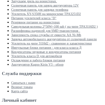
Запускаем дрель на ионисторах.
Солнечная панель для заряда аккумулятора 12V
Солнечная панель для зарядки телефона
Усилитель XY-S350H на микросхеме TPA3251D2
Питание усилителей класса "D"
Резервное питание на ионисторах
Самодельная колонка 2*50W+100 sub ( на чипе TPA3116D2 )
Расшифровка надписей для SMD транзисторов .
Зависимость срока службы от емкости АА Ni-Mh
Зарядка автомобильного аккумулятора от солнечной панели
Усилитель на чипе 3110d2 - сравнение и характеристики
Импульсные блоки питания - для класса класса Д
Конденсаторы звуковые и конденсаторы питания
Усилитель класса D для автомобиля
Охлаждение и работа блоков питания
Аккумулятор Kugoo Kirin V3 - обзор
Служба поддержки
Связаться с нами
Возврат товара
Карта сайта
Личный кабинет