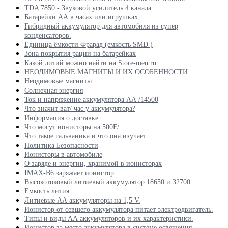
TDA 7850 - Звуковой усилитель 4 канала.
Батарейки АА в часах или игрушках.
Гибридный аккумулятор для автомобиля из супер
конденсаторов.
Единица ёмкости Фрарад (емкость SMD )
Зона покрытия рации на батарейках
Какой литий можно найти на Store-men.ru
НЕОДИМОВЫЕ МАГНИТЫ И ИХ ОСОБЕННОСТИ
Неодимовые магниты.
Солнечная энергия
Ток и напряжение аккумулятора АА /14500
Что значит ват/ час у аккумулятора?
Информация о доставке
Что могут ионисторы на 500F/
Что такое гальваника и что она изучает.
Политика Безопасности
Ионисторы в автомобиле
О заряде и энергии, хранимой в ионисторах
IMAX-B6 заряжает ионистор.
Высокотоковый литиевый аккумулятор 18650 и 32700
Емкость лития
Литиевые АА аккумуляторы на 1,5 V.
Ионистор от севшего аккумулятора питает электродвигатель.
Типы и виды АА аккумуляторов и их характеристики.
Ионистор за место аккумулятора в системе освещения