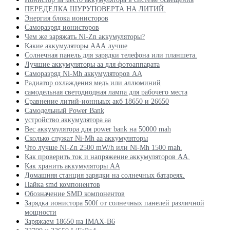
ПЕРЕДЕЛКА ШУРУПОВЕРТА НА ЛИТИЙ.
Энергия блока ионисторов
Саморазряд ионисторов
Чем же заряжать Ni-Zn аккумуляторы?
Какие аккумуляторы ААА лучше
Солнечная панель для зарядки телефона или планшета.
Лучшие аккумуляторы аа для фотоаппарата
Саморазряд Ni-Mh аккумуляторов АА
Радиатор охлаждения медь или аллюминий
самодельная светодиодная лампа для рабочего места
Сравнение литий-ионныых акб 18650 и 26650
Самодельный Power Bank
устройство аккумулятора аа
Вес аккумулятора для power bank на 50000 mah
Сколько служат Ni-Mh aa аккумуляторы
Что лучше Ni-Zn 2500 mW/h или Ni-Mh 1500 mah.
Как проверить ток и напряжение аккумуляторов АА.
Как хранить аккумуляторы АА
Домашняя станция зарядки на солнечных батареях.
Пайка smd компонентов
Обозначение SMD компонентов
Зарядка ионистора 500f от солнечных панелей различной
мощности
Заряжаем 18650 на IMAX-B6