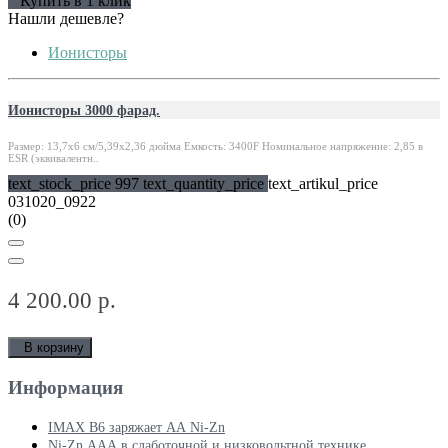
Купить в 1 клик
Нашли дешевле?
Ионисторы
Ионисторы 3000 фарад.
Размер: 13,7x6 см/5,39x2,36 дюйма Емкость: 3400F Номинальное напряжение: 2,85 в
ESR (эквивалентн..
text_stock_price 997 text_quantity_price
text_artikul_price
031020_0922
(0)
4 200.00 р.
В корзину
Информация
IMAX B6 заряжает АА Ni-Zn
Ni-Zn ААА в слаботочной и низковольтной технике