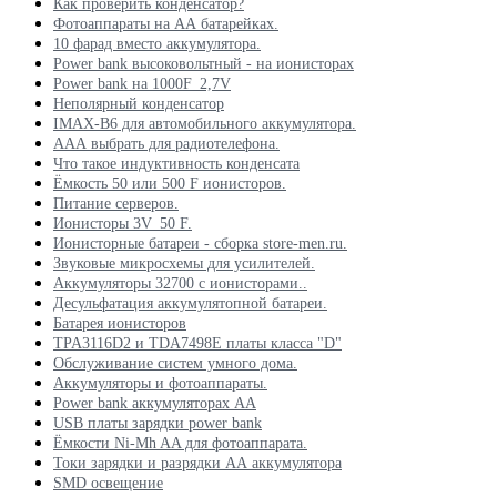
Как проверить конденсатор?
Фотоаппараты на АА батарейках.
10 фарад вместо аккумулятора.
Power bank высоковольтный - на ионисторах
Power bank на 1000F_2,7V
Неполярный конденсатор
IMAX-B6 для автомобильного аккумулятора.
ААА выбрать для радиотелефона.
Что такое индуктивность конденсата
Ёмкость 50 или 500 F ионисторов.
Питание серверов.
Ионисторы 3V_50 F.
Ионисторные батареи - сборка store-men.ru.
Звуковые микросхемы для усилителей.
Аккумуляторы 32700 с ионисторами..
Десульфатация аккумулятопной батареи.
Батарея ионисторов
TPA3116D2 и TDA7498E платы класса "D"
Обслуживание систем умного дома.
Аккумуляторы и фотоаппараты.
Power bank аккумуляторах АА
USB платы зарядки power bank
Ёмкости Ni-Mh AA для фотоаппарата.
Токи зарядки и разрядки АА аккумулятора
SMD освещение