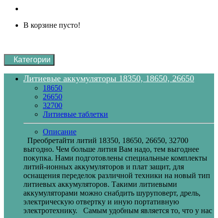
В корзине пусто!
Категории
Литиевые аккумуляторы 18350, 18650, 26650
18650
26650
32700
Литиевые таблетки
Описание
Преобретайти литий 18350, 18650, 26650, 32700
выгодно. Чем больше лития Вам надо, тем выгоднее
покупка. Нами подготовлены специальные комплекты
литий-ионных аккумуляторов и плат защит, для
оснащения переделок различной техники на новый тип
литиевых аккумуляторов. Такими литиевыми
аккумуляторами можно снабдить шуруповерт, дрель,
электрическую отвертку и иную портативную
электротехнику. Самым удобным является то, что у нас