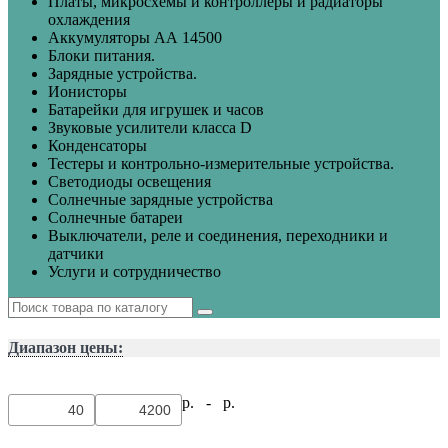
Платы, микросхемы и контроллеры и радиаторы
охлаждения
Аккумуляторы АА 14500
Блоки питания.
Зарядные устройства.
Ионисторы
Батарейки для игрушек и часов
Звуковые усилители класса D
Конденсаторы
Тестеры и контрольно-измерительные устройства.
Светодиоды освещения
Солнечные зарядные устройства
Солнечные батареи
Выключатели, реле и соединения, переходники и
датчики
Услуги и сотрудничество
Диапазон цены:
р. -
р.