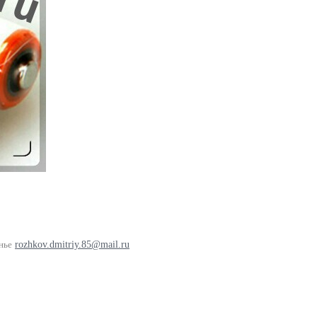
нье
rozhkov.dmitriy.85@mail.ru