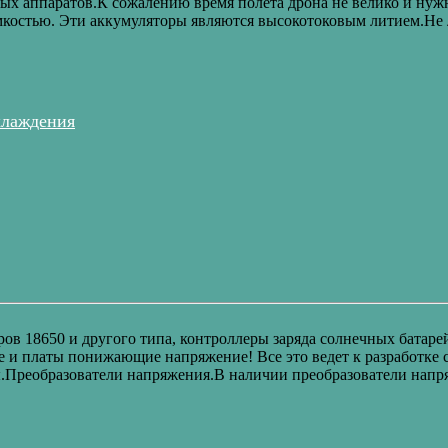
ых аппаратов.К сожалению время полета дрона не велико и нуж
костью. Эти аккумуляторы являются высокотоковым литием.Не 
хлаждения
ов 18650 и другого типа, контроллеры заряда солнечных батаре
 платы понижающие напряжение! Все это ведет к разработке со
ы.Преобразователи напряжения.В наличии преобразователи напр