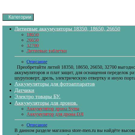
Категории
Литиевые аккумуляторы 18350, 18650, 26650
18650
26650
32700
Литиевые таблетки
Описание
Преобретайти литий 18350, 18650, 26650, 32700 выгодн
аккумуляторов и плат защит, для оснащения переделок 
шуруповерт, дрель, электрическую отвертку и иную порт
Аккумуляторы для фотоаппаратов
Датчики
Электро товары БУ.
Аккумуляторы для дронов.
Аккумулятор дрона Syma
Аккумулятор для дрона DJI
Описание
В данном разделе магазина store-men.ru вы найдёте выс