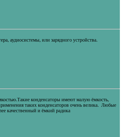
ера, аудиосистемы, или зарядного устройства.
ёмкостью.Такие конденсаторы имеют малую ёмкость,
а применения таких конденсаторов очень велика. Любые
олее качественный и ёмкий радика