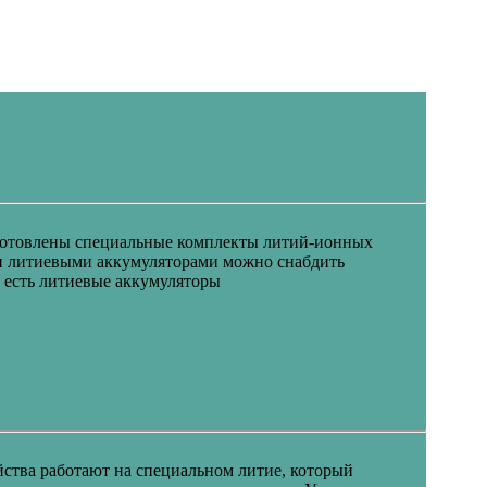
дготовлены специальные комплекты литий-ионных
ми литиевыми аккумуляторами можно снабдить
с есть литиевые аккумуляторы
йства работают на специальном литие, который