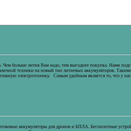
о. Чем больше лития Вам надо, тем выгоднее покупка. Нами по
различной техники на новый тип литиевых аккумуляторов. Таки
ативную электротехнику. Самым удобным является то, что у на
окотоковые аккумуляторы для дронов и БПЛА. Беспилотные устро