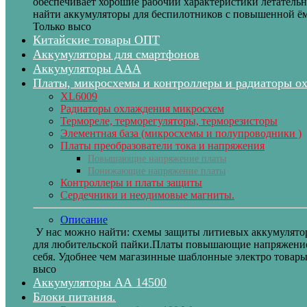
обеспечивает хорошие рабочии характеристики летательн
найти аккумуляторы для беспилотников с повышенной ём
Только высо
Китайские товары ОПТ
Аккумуляторы для смартфонов
Аккумуляторы ААА
Платы, микросхемы и контроллеры и радиаторы о
XL6009
Радиаторы охлаждения микросхем
Термореле, терморегуляторы, терморезисторы
Элементная база (микросхемы и полупроводники )
Платы преобразователи тока и напряжения
Повышающие напряжение платы
Понижающие напряжение платы
Контроллеры и платы защиты
Сердечники и неодимовые магниты.
Описание
У нас можно найти: схемы защиты литиевых аккумулятор
для любительской пайки.Платы повышающие напряжение и
себя. Удобнее чем магазинные шаблонные электро товар
высо
Аккумуляторы АА 14500
Блоки питания.