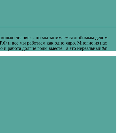
есколько человек - но мы занимаемся любимым делом:
 Р.Ф и все мы работаем как одно ядро. Многие из нас
о и работа долгие годы вместе - а это нереальный&n