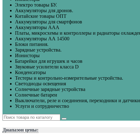
Электро товары БУ.
Аккумуляторы для дронов.
Китайские товары ОПТ
Аккумуляторы для смартфонов
Аккумуляторы ААА
Платы, микросхемы и контроллеры и радиаторы охлажде
Аккумуляторы АА 14500
Блоки питания.
Зарядные устройства.
Ионисторы
Батарейки для игрушек и часов
Звуковые усилители класса D
Конденсаторы
Тестеры и контрольно-измерительные устройства.
Светодиоды освещения
Солнечные зарядные устройства
Солнечные батареи
Выключатели, реле и соединения, переходники и датчики
Услуги и сотрудничество
Диапазон цены: