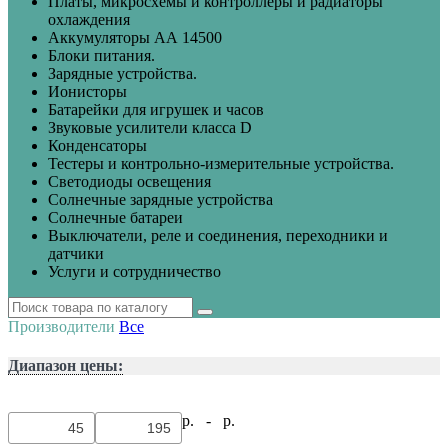
Платы, микросхемы и контроллеры и радиаторы
охлаждения
Аккумуляторы АА 14500
Блоки питания.
Зарядные устройства.
Ионисторы
Батарейки для игрушек и часов
Звуковые усилители класса D
Конденсаторы
Тестеры и контрольно-измерительные устройства.
Светодиоды освещения
Солнечные зарядные устройства
Солнечные батареи
Выключатели, реле и соединения, переходники и
датчики
Услуги и сотрудничество
Производители
Все
Диапазон цены:
р. -
р.