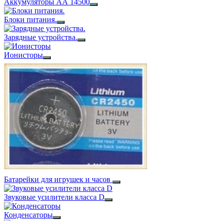
Аккумуляторы АА 14500
Блоки питания.
Зарядные устройства.
Ионисторы
Батарейки для игрушек и часов
Звуковые усилители класса D
Конденсаторы