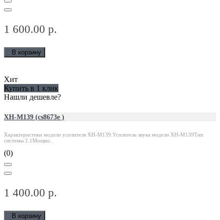
1 600.00 р.
В корзину
Хит
Купить в 1 клик
Нашли дешевле?
XH-M139 (cs8673e )
Характеристики модели усилителя XH-M139.Усилитель звука модели XH-M139Тип
системы 2.1Мощно..
(0)
1 400.00 р.
В корзину