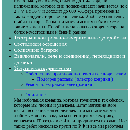
имеют малую ёмкость, обычно до 1 Фарада, но
напряжение, которое они поддерживают начинается не с
2,7 V а с 16 V и доходит до 600 V.Сфера применения
таких конденсаторов очень велика. Любые усилители,
стабилизаторы, блоки питания имеют у себя в схеме
такие элементы. Порой замена вашего конденсатора на
более качественный и ёмкий радика
Тестеры и контрольно-измерительные устройства.
Светодиоды освещения
Солнечные батареи
Выключатели, реле и соединения, переходники и
датчики
Услуги и сотрудничество
Собственное производство текстиля с подогревом
Подогрев рассады ( электро коврики )
Ремонт электрики.и электроники.
Описание
Мы небольшая команда, которая трудится в тех сферах,
которые мы любим и уважаем. Штат магазина store-
men.ru всего несколько человек - но мы занимаемся
любимым делом: закупаем и тестируем электрику,
копаемся в IT, создаем сайты и продвигаем их сами. Нас,
таких ребят несколько групп по Р.Ф и все мы работаем