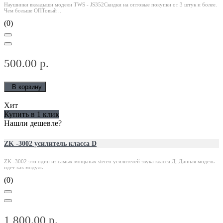
Наушники вкладыши модели TWS - JS352Скидки на оптовые покупки от 3 штук и более.
Чем больше ОПТовый ..
(0)
500.00 р.
В корзину
Хит
Купить в 1 клик
Нашли дешевле?
ZK -3002 усилитель класса D
ZK -3002 это один из самых мощьных stereo усилителей звука класса Д. Данная модель
идет как модуль -..
(0)
1 800.00 р.