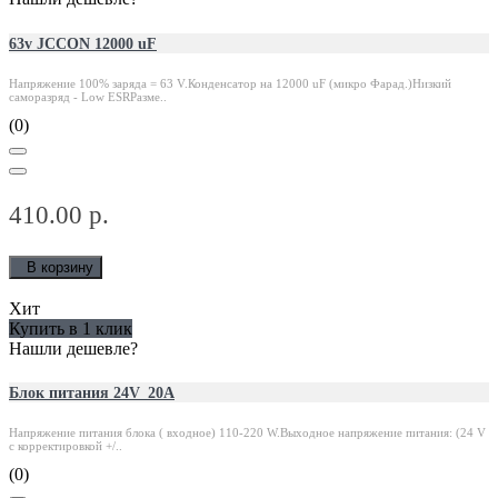
63v JCCON 12000 uF
Напряжение 100% заряда = 63 V.Конденсатор на 12000 uF (микро Фарад.)Низкий
саморазряд - Low ESRРазме..
(0)
410.00 р.
В корзину
Хит
Купить в 1 клик
Нашли дешевле?
Блок питания 24V_20A
Напряжение питания блока ( входное) 110-220 W.Выходное напряжение питания: (24 V
с корректировкой +/..
(0)