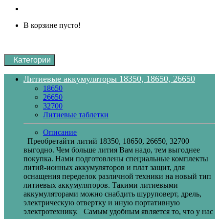
В корзине пусто!
Категории
Литиевые аккумуляторы 18350, 18650, 26650
18650
26650
32700
Литиевые таблетки
Описание
Преобретайти литий 18350, 18650, 26650, 32700
выгодно. Чем больше лития Вам надо, тем выгоднее
покупка. Нами подготовлены специальные комплекты
литий-ионных аккумуляторов и плат защит, для
оснащения переделок различной техники на новый тип
литиевых аккумуляторов. Такими литиевыми
аккумуляторами можно снабдить шуруповерт, дрель,
электрическую отвертку и иную портативную
электротехнику. Самым удобным является то, что у нас