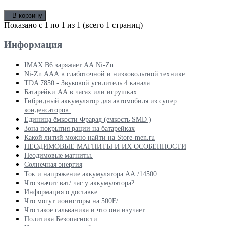
В корзину
Показано с 1 по 1 из 1 (всего 1 страниц)
Информация
IMAX B6 заряжает АА Ni-Zn
Ni-Zn ААА в слаботочной и низковольтной технике
TDA 7850 - Звуковой усилитель 4 канала.
Батарейки АА в часах или игрушках.
Гибридный аккумулятор для автомобиля из супер
конденсаторов.
Единица ёмкости Фрарад (емкость SMD )
Зона покрытия рации на батарейках
Какой литий можно найти на Store-men.ru
НЕОДИМОВЫЕ МАГНИТЫ И ИХ ОСОБЕННОСТИ
Неодимовые магниты.
Солнечная энергия
Ток и напряжение аккумулятора АА /14500
Что значит ват/ час у аккумулятора?
Информация о доставке
Что могут ионисторы на 500F/
Что такое гальваника и что она изучает.
Политика Безопасности