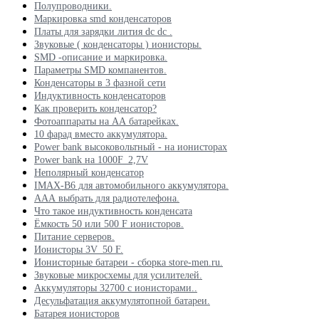
Полупроводники.
Маркировка smd конденсаторов
Платы для зарядки лития dc dc .
Звуковые ( конденсаторы ) ионисторы.
SMD -описание и маркировка.
Параметры SMD компанентов.
Конденсаторы в 3 фазной сети
Индуктивность конденсаторов
Как проверить конденсатор?
Фотоаппараты на АА батарейках.
10 фарад вместо аккумулятора.
Power bank высоковольтный - на ионисторах
Power bank на 1000F_2,7V
Неполярный конденсатор
IMAX-B6 для автомобильного аккумулятора.
ААА выбрать для радиотелефона.
Что такое индуктивность конденсата
Ёмкость 50 или 500 F ионисторов.
Питание серверов.
Ионисторы 3V_50 F.
Ионисторные батареи - сборка store-men.ru.
Звуковые микросхемы для усилителей.
Аккумуляторы 32700 с ионисторами..
Десульфатация аккумулятопной батареи.
Батарея ионисторов