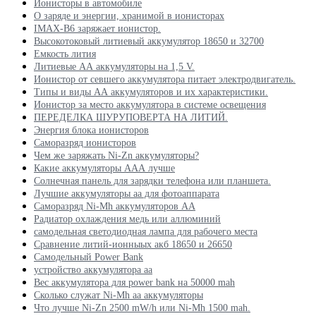
Ионисторы в автомобиле
О заряде и энергии, хранимой в ионисторах
IMAX-B6 заряжает ионистор.
Высокотоковый литиевый аккумулятор 18650 и 32700
Емкость лития
Литиевые АА аккумуляторы на 1,5 V.
Ионистор от севшего аккумулятора питает электродвигатель.
Типы и виды АА аккумуляторов и их характеристики.
Ионистор за место аккумулятора в системе освещения
ПЕРЕДЕЛКА ШУРУПОВЕРТА НА ЛИТИЙ.
Энергия блока ионисторов
Саморазряд ионисторов
Чем же заряжать Ni-Zn аккумуляторы?
Какие аккумуляторы ААА лучше
Солнечная панель для зарядки телефона или планшета.
Лучшие аккумуляторы аа для фотоаппарата
Саморазряд Ni-Mh аккумуляторов АА
Радиатор охлаждения медь или аллюминий
самодельная светодиодная лампа для рабочего места
Сравнение литий-ионныых акб 18650 и 26650
Самодельный Power Bank
устройство аккумулятора аа
Вес аккумулятора для power bank на 50000 mah
Сколько служат Ni-Mh aa аккумуляторы
Что лучше Ni-Zn 2500 mW/h или Ni-Mh 1500 mah.