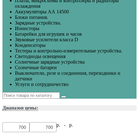
Платы, микросхемы и контроллеры и радиаторы
охлаждения
Аккумуляторы АА 14500
Блоки питания.
Зарядные устройства.
Ионисторы
Батарейки для игрушек и часов
Звуковые усилители класса D
Конденсаторы
Тестеры и контрольно-измерительные устройства.
Светодиоды освещения
Солнечные зарядные устройства
Солнечные батареи
Выключатели, реле и соединения, переходники и
датчики
Услуги и сотрудничество
Диапазон цены:
р. -
р.