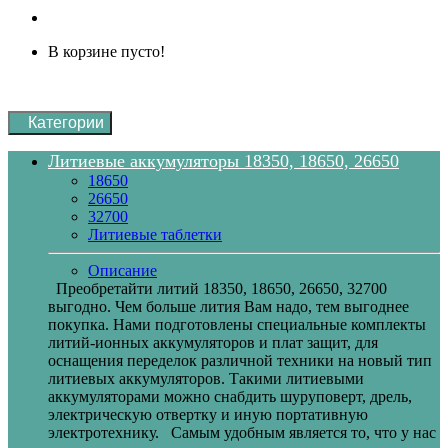
В корзине пусто!
Категории
Литиевые аккумуляторы 18350, 18650, 26650
18650
26650
32700
Литиевые таблетки
Описание
Преобретайти литий 18350, 18650, 26650, 32700
выгодно. Чем больше лития Вам надо, тем выгоднее
покупка. Нами подготовлены специальные комплекты
литий-ионных аккумуляторов и плат защит, для
оснащения переделок различной техники на новый тип
литиевых аккумуляторов. Такими литиевыми
аккумуляторами можно снабдить шуруповерт, дрель,
электрическую отвертку и иную портативную
электротехнику. Самым удобным является то, что у нас