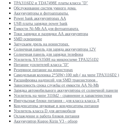
TPA3116D2 и TDA7498E платы класса "D"
Обслуживание систем умного дома.
Аккумуляторы и фотоаппараты.
Power bank аккумуляторах АА
USB платы зарядки power bank
Ёмкости Ni-Mh AA для фотоаппарата.
Токи зарядки и разрядки АА аккумулятора
SMD освещение
Запускаем дрель на ионисторах.
Солнечная панель для заряда аккумулятора 12V
Солнечная панель для зарядки телефона
Усилитель XY-S350H на микросхеме TPA3251D2
Питание усилителей класса "D"
Резервное питание на ионисторах
Самодельная колонка 2*50W+100 sub ( на чипе TPA3116D2 )
Расшифровка надписей для SMD транзисторов .
Зависимость срока службы от емкости АА Ni-Mh
Зарядка автомобильного аккумулятора от солнечной панели
Усилитель на чипе 3110d2 - сравнение и характеристики
Импульсные блоки питания - для класса класса Д
Конденсаторы звуковые и конденсаторы питания
Усилитель класса D для автомобиля
Охлаждение и работа блоков питания
Аккумулятор Kugoo Kirin V3 - обзор