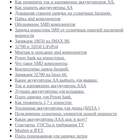
Как проверить ток и напряжение аккумуляторов АА.
Как хранить аккумуляторы АА
Домашняя станция зарядки на солнечных батареях.
Пайка smd компонентов
Обозначение SMD компонентов
Зарядка ионистора 500f от солнечных панелей различной
мощности
Заряжаем 18650 на IMAX-B6
32700 и 32650 LiFePo4
Монтаж и описание smd компонентов
Power bank на ионисторах.
Что такое SMD компоненты
Контроллеры заряда батарей.
Заряжаем 32700 на Imax-b6.
Какие акумуляторы AA выбрать для мышки.
Ток и напряжение аккумулятора ААА
Лучшие аккумуляторы для вспышки.
Платs зарядки для Power bank.
Как проверить 2,7 v ионистор.
Усиленные аккумуляторы для дрона (БПЛА )
Подключение солнечных элементов разной мощности
Какие аккумуляторы ААА щас в ходу?
Стандарты, ГОСТы и требования ТУ
Mosfeet и JFET
Плата понижающая для зарядки лития