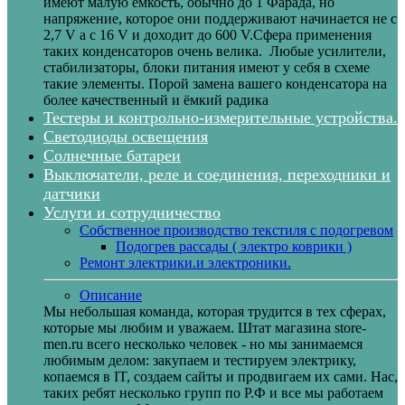
имеют малую ёмкость, обычно до 1 Фарада, но
напряжение, которое они поддерживают начинается не с
2,7 V а с 16 V и доходит до 600 V.Сфера применения
таких конденсаторов очень велика. Любые усилители,
стабилизаторы, блоки питания имеют у себя в схеме
такие элементы. Порой замена вашего конденсатора на
более качественный и ёмкий радика
Тестеры и контрольно-измерительные устройства.
Светодиоды освещения
Солнечные батареи
Выключатели, реле и соединения, переходники и
датчики
Услуги и сотрудничество
Собственное производство текстиля с подогревом
Подогрев рассады ( электро коврики )
Ремонт электрики.и электроники.
Описание
Мы небольшая команда, которая трудится в тех сферах,
которые мы любим и уважаем. Штат магазина store-
men.ru всего несколько человек - но мы занимаемся
любимым делом: закупаем и тестируем электрику,
копаемся в IT, создаем сайты и продвигаем их сами. Нас,
таких ребят несколько групп по Р.Ф и все мы работаем