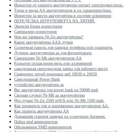
Ионистор от севшего аккумулятора питает электродвигатель.
Типы и виды АА аккумуляторов и их характеристики.
Ионистор за место аккумулятора в системе освещения
ПЕРЕДЕЛКА ШУРУПОВЕРТА НА ЛИТИЙ.
Энергия блока ионисторов
Саморазряд ионисторов
Чем же заряжать Ni-Zn аккумуляторы?
Какие аккумуляторы ААА лучше
Солнечная панель для зарядки телефона или планшета.
Лучшие аккумуляторы аа для фотоаппарата
Саморазряд Ni-Mh аккумуляторов АА
Радиатор охлаждения медь или аллюминий
самодельная светодиодная лампа для рабочего места
Сравнение литий-ионныых акб 18650 и 26650
Самодельный Power Bank
устройство аккумулятора аа
Вес аккумулятора для power bank на 50000 mah
Сколько служат Ni-Mh aa аккумуляторы
Что лучше Ni-Zn 2500 mW/h или Ni-Mh 1500 mah.
Как проверить ток и напряжение аккумуляторов АА.
Как хранить аккумуляторы АА
Домашняя станция зарядки на солнечных батареях.
Пайка smd компонентов
Обозначение SMD компонентов