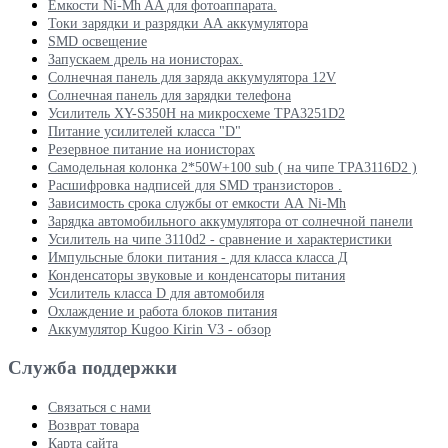
Ёмкости Ni-Mh AA для фотоаппарата.
Токи зарядки и разрядки АА аккумулятора
SMD освещение
Запускаем дрель на ионисторах.
Солнечная панель для заряда аккумулятора 12V
Солнечная панель для зарядки телефона
Усилитель XY-S350H на микросхеме TPA3251D2
Питание усилителей класса "D"
Резервное питание на ионисторах
Самодельная колонка 2*50W+100 sub ( на чипе TPA3116D2 )
Расшифровка надписей для SMD транзисторов .
Зависимость срока службы от емкости АА Ni-Mh
Зарядка автомобильного аккумулятора от солнечной панели
Усилитель на чипе 3110d2 - сравнение и характеристики
Импульсные блоки питания - для класса класса Д
Конденсаторы звуковые и конденсаторы питания
Усилитель класса D для автомобиля
Охлаждение и работа блоков питания
Аккумулятор Kugoo Kirin V3 - обзор
Служба поддержки
Связаться с нами
Возврат товара
Карта сайта