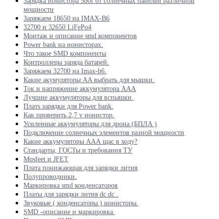
Зарядка ионистора 500f от солнечных панелей различной
мощности
Заряжаем 18650 на IMAX-B6
32700 и 32650 LiFePo4
Монтаж и описание smd компонентов
Power bank на ионисторах.
Что такое SMD компоненты
Контроллеры заряда батарей.
Заряжаем 32700 на Imax-b6.
Какие акумуляторы AA выбрать для мышки.
Ток и напряжение аккумулятора ААА
Лучшие аккумуляторы для вспышки.
Платs зарядки для Power bank.
Как проверить 2,7 v ионистор.
Усиленные аккумуляторы для дрона (БПЛА )
Подключение солнечных элементов разной мощности
Какие аккумуляторы ААА щас в ходу?
Стандарты, ГОСТы и требования ТУ
Mosfeet и JFET
Плата понижающая для зарядки лития
Полупроводники.
Маркировка smd конденсаторов
Платы для зарядки лития dc dc .
Звуковые ( конденсаторы ) ионисторы.
SMD -описание и маркировка.