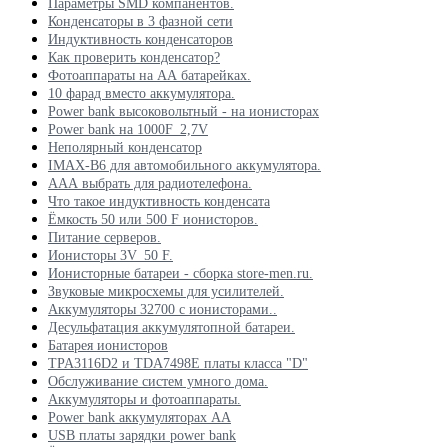
Параметры SMD компанентов.
Конденсаторы в 3 фазной сети
Индуктивность конденсаторов
Как проверить конденсатор?
Фотоаппараты на АА батарейках.
10 фарад вместо аккумулятора.
Power bank высоковольтный - на ионисторах
Power bank на 1000F_2,7V
Неполярный конденсатор
IMAX-B6 для автомобильного аккумулятора.
ААА выбрать для радиотелефона.
Что такое индуктивность конденсата
Ёмкость 50 или 500 F ионисторов.
Питание серверов.
Ионисторы 3V_50 F.
Ионисторные батареи - сборка store-men.ru.
Звуковые микросхемы для усилителей.
Аккумуляторы 32700 с ионисторами..
Десульфатация аккумулятопной батареи.
Батарея ионисторов
TPA3116D2 и TDA7498E платы класса "D"
Обслуживание систем умного дома.
Аккумуляторы и фотоаппараты.
Power bank аккумуляторах АА
USB платы зарядки power bank