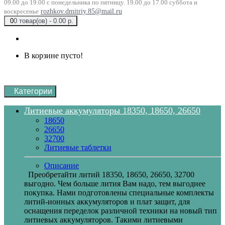
09.00 до 19.00 с понедельника по пятницу. 19.00 до 17.00 суббота и
воскресенье
rozhkov.dmitriy.85@mail.ru
0
0 товар(ов) - 0.00 р.
В корзине пусто!
Категории
Литиевые аккумуляторы 18350, 18650, 26650
18650
26650
32700
Литиевые таблетки
Описание
Преобретайти литий 18350, 18650, 26650, 32700
выгодно. Чем больше лития Вам надо, тем выгоднее
покупка. Нами подготовлены специальные комплекты
литий-ионных аккумуляторов и плат защит, для
оснащения переделок различной техники на новый тип
литиевых аккумуляторов. Такими литиевыми