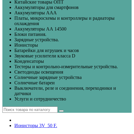
Китайские товары ОПТ
Аккумуляторы для смартфонов
Аккумуляторы ААА
Платы, микросхемы и контроллеры и радиаторы
охлаждения
Аккумуляторы АА 14500
Блоки питания.
Зарядные устройства.
Ионисторы
Батарейки для игрушек и часов
Звуковые усилители класса D
Конденсаторы
Тестеры и контрольно-измерительные устройства.
Светодиоды освещения
Солнечные зарядные устройства
Солнечные батареи
Выключатели, реле и соединения, переходники и
датчики
Услуги и сотрудничество
Ионисторы 3V_50 F.