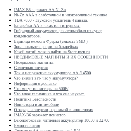
IMAX B6 заряжает АА Ni-Zn
Ni-Zn ААА в слаботочной и низковольтной технике
TDA 7850 - Звуковой усилитель 4 канала.
Батарейки АА в часах или игрушках.
Гибридный аккумулятор для автомобиля из супер
конденсаторов.
Единица ёмкости Фрарад (емкость SMD )
Зона покрытия рации на батарейках
Какой литий можно найти на Store-men.ru
НЕОДИМОВЫЕ МАГНИТЫ И ИХ ОСОБЕННОСТИ
Неодимовые магниты.
Солнечная энергия
Ток и напряжение аккумулятора АА /14500
Что значит ват/ час у аккумулятора?
Информация о доставке
Что могут ионисторы на 500F/
Что такое гальваника и что она изучает.
Политика Безопасности
Ионисторы в автомобиле
О заряде и энергии, хранимой в ионисторах
IMAX-B6 заряжает ионистор.
Высокотоковый литиевый аккумулятор 18650 и 32700
Емкость лития
Литиевые АА аккумуляторы на 1,5 V.