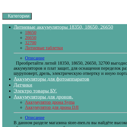
Категории
Литиевые аккумуляторы 18350, 18650, 26650
18650
26650
32700
Литиевые таблетки
Описание
Преобретайти литий 18350, 18650, 26650, 32700 выгодн
аккумуляторов и плат защит, для оснащения переделок 
шуруповерт, дрель, электрическую отвертку и иную порт
Аккумуляторы для фотоаппаратов
Датчики
Электро товары БУ.
Аккумуляторы для дронов.
Аккумулятор дрона Syma
Аккумулятор для дрона DJI
Описание
В данном разделе магазина store-men.ru вы найдёте выс