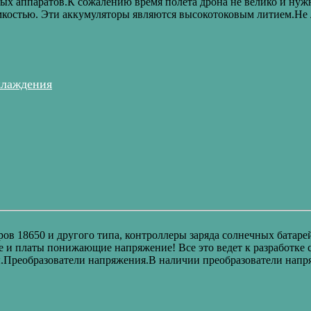
ых аппаратов.К сожалению время полета дрона не велико и нуж
костью. Эти аккумуляторы являются высокотоковым литием.Не 
хлаждения
ов 18650 и другого типа, контроллеры заряда солнечных батаре
 платы понижающие напряжение! Все это ведет к разработке со
ы.Преобразователи напряжения.В наличии преобразователи напр