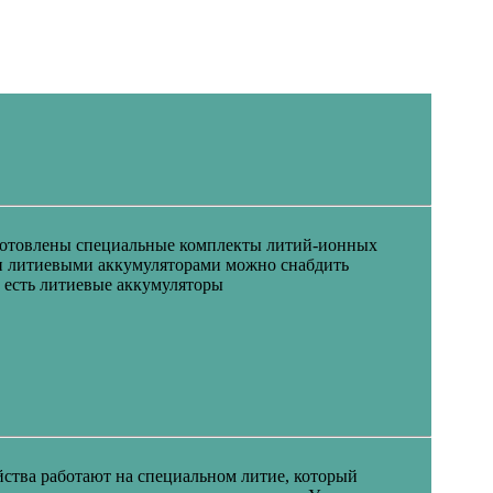
дготовлены специальные комплекты литий-ионных
ми литиевыми аккумуляторами можно снабдить
с есть литиевые аккумуляторы
йства работают на специальном литие, который