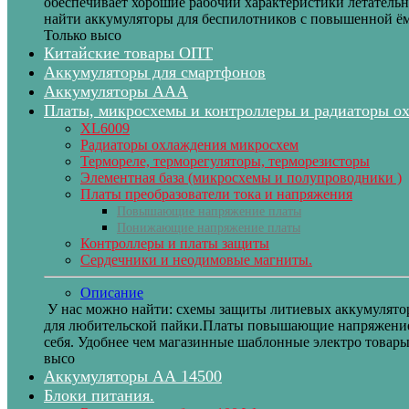
обеспечивает хорошие рабочии характеристики летательн
найти аккумуляторы для беспилотников с повышенной ём
Только высо
Китайские товары ОПТ
Аккумуляторы для смартфонов
Аккумуляторы ААА
Платы, микросхемы и контроллеры и радиаторы о
XL6009
Радиаторы охлаждения микросхем
Термореле, терморегуляторы, терморезисторы
Элементная база (микросхемы и полупроводники )
Платы преобразователи тока и напряжения
Повышающие напряжение платы
Понижающие напряжение платы
Контроллеры и платы защиты
Сердечники и неодимовые магниты.
Описание
У нас можно найти: схемы защиты литиевых аккумулятор
для любительской пайки.Платы повышающие напряжение и
себя. Удобнее чем магазинные шаблонные электро товар
высо
Аккумуляторы АА 14500
Блоки питания.