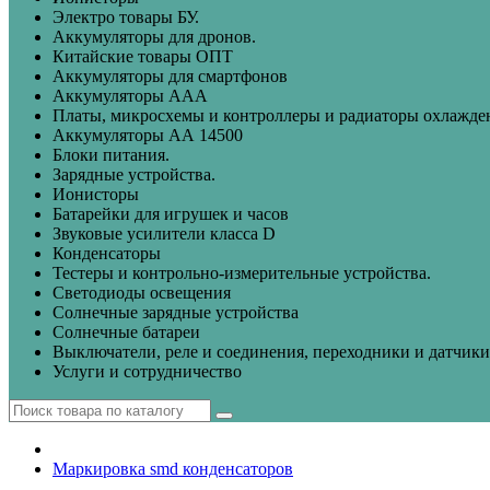
Электро товары БУ.
Аккумуляторы для дронов.
Китайские товары ОПТ
Аккумуляторы для смартфонов
Аккумуляторы ААА
Платы, микросхемы и контроллеры и радиаторы охлажде
Аккумуляторы АА 14500
Блоки питания.
Зарядные устройства.
Ионисторы
Батарейки для игрушек и часов
Звуковые усилители класса D
Конденсаторы
Тестеры и контрольно-измерительные устройства.
Светодиоды освещения
Солнечные зарядные устройства
Солнечные батареи
Выключатели, реле и соединения, переходники и датчики
Услуги и сотрудничество
Маркировка smd конденсаторов