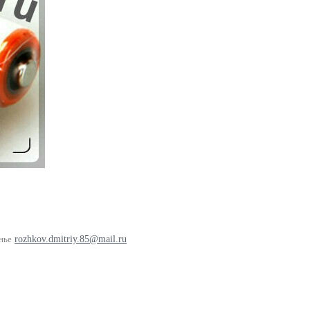
нье
rozhkov.dmitriy.85@mail.ru