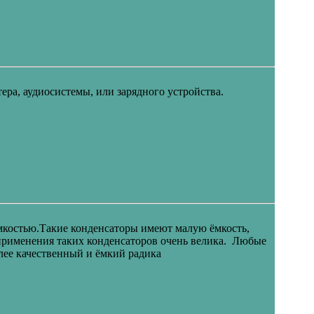
ера, аудиосистемы, или зарядного устройства.
ёмкостью.Такие конденсаторы имеют малую ёмкость,
а применения таких конденсаторов очень велика. Любые
олее качественный и ёмкий радика