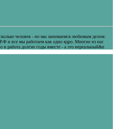
есколько человек - но мы занимаемся любимым делом:
 Р.Ф и все мы работаем как одно ядро. Многие из нас
о и работа долгие годы вместе - а это нереальный&n