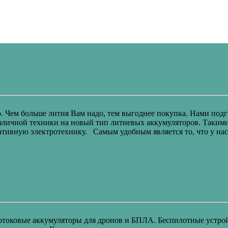
о. Чем больше лития Вам надо, тем выгоднее покупка. Нами по
различной техники на новый тип литиевых аккумуляторов. Таки
ативную электротехнику. Самым удобным является то, что у на
окотоковые аккумуляторы для дронов и БПЛА. Беспилотные устро