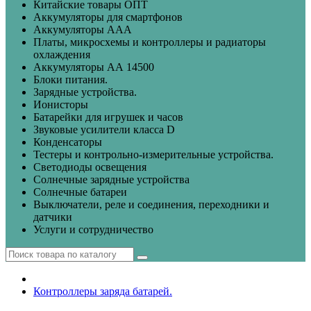
Китайские товары ОПТ
Аккумуляторы для смартфонов
Аккумуляторы ААА
Платы, микросхемы и контроллеры и радиаторы
охлаждения
Аккумуляторы АА 14500
Блоки питания.
Зарядные устройства.
Ионисторы
Батарейки для игрушек и часов
Звуковые усилители класса D
Конденсаторы
Тестеры и контрольно-измерительные устройства.
Светодиоды освещения
Солнечные зарядные устройства
Солнечные батареи
Выключатели, реле и соединения, переходники и
датчики
Услуги и сотрудничество
Контроллеры заряда батарей.