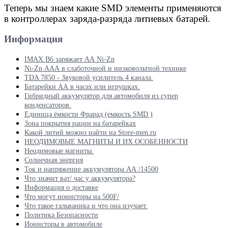
Теперь мы знаем какие
SMD
элементы применяются
в контроллерах заряда-разряда литиевых батарей.
Информация
IMAX B6 заряжает АА Ni-Zn
Ni-Zn ААА в слаботочной и низковольтной технике
TDA 7850 - Звуковой усилитель 4 канала.
Батарейки АА в часах или игрушках.
Гибридный аккумулятор для автомобиля из супер
конденсаторов.
Единица ёмкости Фрарад (емкость SMD )
Зона покрытия рации на батарейках
Какой литий можно найти на Store-men.ru
НЕОДИМОВЫЕ МАГНИТЫ И ИХ ОСОБЕННОСТИ
Неодимовые магниты.
Солнечная энергия
Ток и напряжение аккумулятора АА /14500
Что значит ват/ час у аккумулятора?
Информация о доставке
Что могут ионисторы на 500F/
Что такое гальваника и что она изучает.
Политика Безопасности
Ионисторы в автомобиле