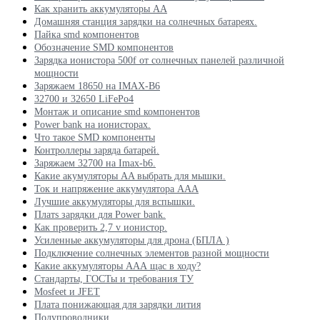
Как хранить аккумуляторы АА
Домашняя станция зарядки на солнечных батареях.
Пайка smd компонентов
Обозначение SMD компонентов
Зарядка ионистора 500f от солнечных панелей различной
мощности
Заряжаем 18650 на IMAX-B6
32700 и 32650 LiFePo4
Монтаж и описание smd компонентов
Power bank на ионисторах.
Что такое SMD компоненты
Контроллеры заряда батарей.
Заряжаем 32700 на Imax-b6.
Какие акумуляторы AA выбрать для мышки.
Ток и напряжение аккумулятора ААА
Лучшие аккумуляторы для вспышки.
Платs зарядки для Power bank.
Как проверить 2,7 v ионистор.
Усиленные аккумуляторы для дрона (БПЛА )
Подключение солнечных элементов разной мощности
Какие аккумуляторы ААА щас в ходу?
Стандарты, ГОСТы и требования ТУ
Mosfeet и JFET
Плата понижающая для зарядки лития
Полупроводники.