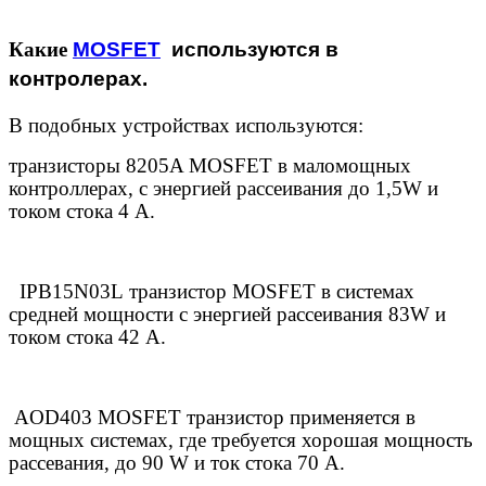
Какие
MOSFET
используются в
контролерах.
В подобных устройствах используются:
транзисторы 8205
A
MOSFET
в маломощных
контроллерах, с энергией рассеивания до 1,5
W
и
током стока 4 А.
IPB
15
N
03
L
транзистор
MOSFET
в системах
средней мощности с энергией рассеивания 83
W
и
током стока 42 А.
AOD
403
MOSFET
транзистор применяется в
мощных системах, где требуется хорошая мощность
рассевания, до 90
W
и ток стока 70
A
.