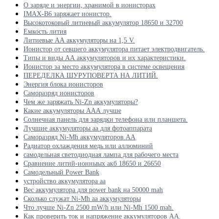
О заряде и энергии, хранимой в ионисторах
IMAX-B6 заряжает ионистор.
Высокотоковый литиевый аккумулятор 18650 и 32700
Емкость лития
Литиевые АА аккумуляторы на 1,5 V.
Ионистор от севшего аккумулятора питает электродвигатель.
Типы и виды АА аккумуляторов и их характеристики.
Ионистор за место аккумулятора в системе освещения
ПЕРЕДЕЛКА ШУРУПОВЕРТА НА ЛИТИЙ.
Энергия блока ионисторов
Саморазряд ионисторов
Чем же заряжать Ni-Zn аккумуляторы?
Какие аккумуляторы ААА лучше
Солнечная панель для зарядки телефона или планшета.
Лучшие аккумуляторы аа для фотоаппарата
Саморазряд Ni-Mh аккумуляторов АА
Радиатор охлаждения медь или аллюминий
самодельная светодиодная лампа для рабочего места
Сравнение литий-ионныых акб 18650 и 26650
Самодельный Power Bank
устройство аккумулятора аа
Вес аккумулятора для power bank на 50000 mah
Сколько служат Ni-Mh aa аккумуляторы
Что лучше Ni-Zn 2500 mW/h или Ni-Mh 1500 mah.
Как проверить ток и напряжение аккумуляторов АА.