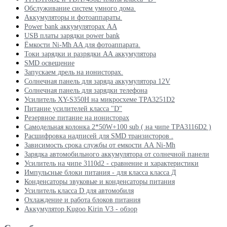
Обслуживание систем умного дома.
Аккумуляторы и фотоаппараты.
Power bank аккумуляторах АА
USB платы зарядки power bank
Ёмкости Ni-Mh AA для фотоаппарата.
Токи зарядки и разрядки АА аккумулятора
SMD освещение
Запускаем дрель на ионисторах.
Солнечная панель для заряда аккумулятора 12V
Солнечная панель для зарядки телефона
Усилитель XY-S350H на микросхеме TPA3251D2
Питание усилителей класса "D"
Резервное питание на ионисторах
Самодельная колонка 2*50W+100 sub ( на чипе TPA3116D2 )
Расшифровка надписей для SMD транзисторов .
Зависимость срока службы от емкости АА Ni-Mh
Зарядка автомобильного аккумулятора от солнечной панели
Усилитель на чипе 3110d2 - сравнение и характеристики
Импульсные блоки питания - для класса класса Д
Конденсаторы звуковые и конденсаторы питания
Усилитель класса D для автомобиля
Охлаждение и работа блоков питания
Аккумулятор Kugoo Kirin V3 - обзор