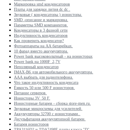
Маркировка smd конденсаторов
Платы для зарядки лития dc dc .
Звуковые ( конденсаторы ) ионисторы.
SMD -описание и маркировка.
Параметры SMD компанентов.
Конденсаторы в 3 фазной сети
Индуктивность конденсаторов
Как проверить конденсатор?
Фотоаппараты на АА батарейках.
10 фарад вместо аккумулятора.
Power bank высоковольтный - на ионисторах
Power bank на 1000F_2,7V
Неполярный конденсатор
IMAX-B6 для автомобильного аккумулятора.
ААА выбрать для радиотелефона.
Что такое индуктивность конденсата
Ёмкость 50 или 500 F ионисторов.
Питание серверов.
Ионисторы 3V_50 F.
Ионисторные батареи - сборка store-men.ru.
Звуковые микросхемы для усилителей.
Аккумуляторы 32700 с ионисторами..
Десульфатация аккумулятопной батареи.
Батарея ионисторов
TPA3116D2 и TDA7498E платы класса "D"