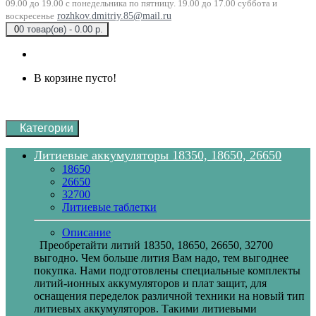
09.00 до 19.00 с понедельника по пятницу. 19.00 до 17.00 суббота и
воскресенье
rozhkov.dmitriy.85@mail.ru
0
0 товар(ов) - 0.00 р.
В корзине пусто!
Категории
Литиевые аккумуляторы 18350, 18650, 26650
18650
26650
32700
Литиевые таблетки
Описание
Преобретайти литий 18350, 18650, 26650, 32700
выгодно. Чем больше лития Вам надо, тем выгоднее
покупка. Нами подготовлены специальные комплекты
литий-ионных аккумуляторов и плат защит, для
оснащения переделок различной техники на новый тип
литиевых аккумуляторов. Такими литиевыми